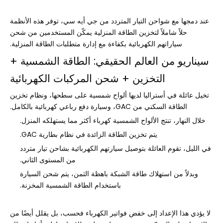
عند دمجها مع شواحن التيار المتردد من جي أيه سي، توفر هذه الأنظمة
حلاً شاملاً لتخزين الطاقة المنزلية يمكّن المستخدمين من شحن
سياراتهم الكهربائية بكفاءة مع إدارة متطلبات الطاقة المنزلية.
سيناريو من العالم الحقيقي: الطاقة الشمسية +
التخزين + شحن المركبات الكهربائية
تخيل عائلة في أستراليا لديها ألواح شمسية على سطحها، ونظام تخزين
الطاقة السكني من GAC، وسيارة دفع رباعي كهربائية بالكامل.
خلال النهار، تنتج الألواح الشمسية كهرباء أكثر مما يستهلكه المنزل.
يتم تخزين الطاقة الزائدة في نظام بطارية GAC.
في الليل، تقوم العائلة بتوصيل سيارتهم الكهربائية بشاحن تيار متردد
من المستوى الثاني.
وبدلاً من استهلاك طاقة الشبكة باهظة الثمن، يتم شحن السيارة
باستخدام الطاقة الشمسية المخزنة.
لا يؤدي هذا الإعداد إلى خفض فواتير الكهرباء فحسب، بل يقلل أيضًا من