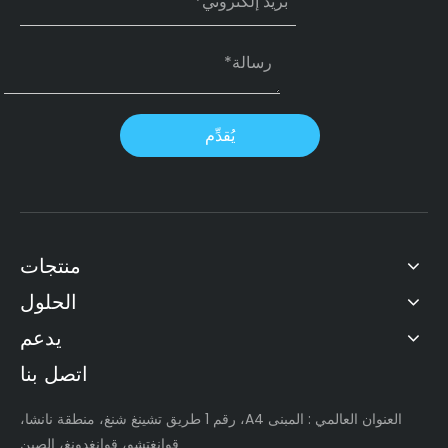
يُقدِّم
منتجات
الحلول
يدعم
اتصل بنا
العنوان العالمي
: المبنى A4، رقم 1 طريق تشينغ شنغ، منطقة نانشا،
قوانغتشو، قوانغدونغ، الصين