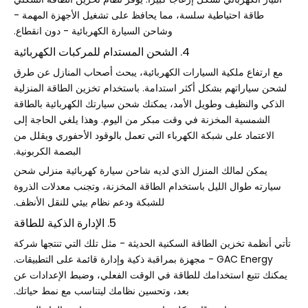
طاقة احتياطية سلسة، مما يحافظ على تشغيل الأجهزة المهمة -
وشاحن السيارة الكهربائية - دون انقطاع.
4. الشحن المستدام للمركبات الكهربائية
مع ارتفاع ملكية السيارات الكهربائية، يبحث أصحاب المنازل عن طرق
لشحن سياراتهم بشكل أكثر استدامة. باستخدام تخزين الطاقة المنزلية
الذكي والنظيف وطويل الأمد، يمكنك شحن سيارتك الكهربائية بالطاقة
الشمسية المخزنة في وقت مبكر من اليوم. وهذا يلغي الحاجة إلى
الاعتماد على شبكة الكهرباء التي تعمل بالوقود الأحفوري ويقلل من
البصمة الكربونية.
يمكن لمالك المنزل الذي لديه شاحن سيارة كهربائية منزلي شحن
سيارته طوال الليل باستخدام الطاقة المخزنة، وتجنب معدلات الذروة
للشبكة ودعم نظام بيئي للنقل الأنظف.
5. الإدارة الذكية للطاقة
تأتي أنظمة تخزين الطاقة السكنية الحديثة - مثل تلك التي تنتجها شركة
GAC Energy - مجهزة بمراقبة ذكية وإدارة قائمة على التطبيقات.
يمكنك تتبع استخدامك للطاقة في الوقت الفعلي، وضبط الإعدادات عن
بعد، وتحسين نظامك ليتناسب مع نمط حياتك.