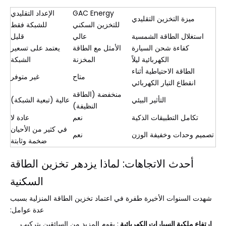
GAC Energy
الإعداد التقليدي
ميزة التخزين التقليدي
للتخزين السكني
للشبكة فقط
استغلال الطاقة الشمسية
عالي
قليل
كفاءة شحن السيارة
الأمثل مع الطاقة
يعتمد على تسعير
الكهربائية ليلاً
المخزنة
الشبكة
الطاقة الاحتياطية أثناء
متاح
غير متوفر
انقطاع التيار الكهربائي
منخفضة (الطاقة
التأثير البيئي
عالية (تبعية الشبكة)
النظيفة)
تكامل التطبيقات الذكية
نعم
عادة لا
في كثير من الأحيان
تصميم وحدات وخفيفة الوزن
نعم
ضخمة وثابتة
أحدث الاتجاهات: لماذا يزدهر تخزين الطاقة
السكنية
شهدت السنوات الأخيرة طفرة في اعتماد تخزين الطاقة المنزلية بسبب
عدة عوامل:
ارتفاع ملكية السيارات الكهربائية
: يقوم المزيد من السائقين بتركيب