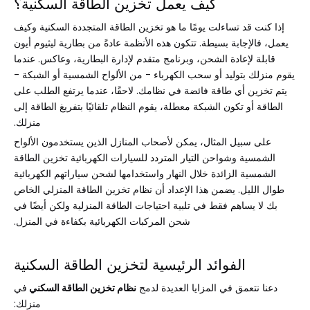
كيف يعمل تخزين الطاقة السكنية؟
إذا كنت قد تساءلت يومًا ما هو تخزين الطاقة المتجددة السكنية وكيف
يعمل، فالإجابة بسيطة. تتكون هذه الأنظمة عادةً من بطارية ليثيوم أيون
قابلة لإعادة الشحن، وبرنامج متقدم لإدارة البطارية، وعاكس. عندما
يقوم منزلك بتوليد أو سحب الكهرباء - من الألواح الشمسية أو الشبكة -
يتم تخزين أي طاقة فائضة في نظامك. لاحقًا، عندما يرتفع الطلب على
الطاقة أو تكون الشبكة معطلة، يقوم النظام تلقائيًا بتفريغ الطاقة إلى
منزلك.
على سبيل المثال، يمكن لأصحاب المنازل الذين يستخدمون الألواح
الشمسية وشواحن
التيار المتردد
للسيارات الكهربائية تخزين الطاقة
الشمسية الزائدة خلال النهار واستخدامها لشحن سياراتهم الكهربائية
طوال الليل. يضمن هذا الإعداد أن نظام تخزين الطاقة المنزلي الخاص
بك لا يساهم فقط في تلبية احتياجات الطاقة المنزلية ولكن أيضًا في
شحن المركبات الكهربائية بكفاءة في المنزل.
الفوائد الرئيسية لتخزين الطاقة السكنية
دعنا نتعمق في المزايا العديدة لدمج
نظام تخزين الطاقة السكني
في
منزلك: