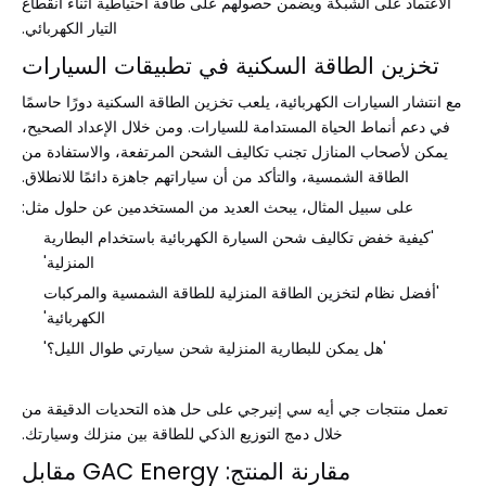
الاعتماد على الشبكة ويضمن حصولهم على طاقة احتياطية أثناء انقطاع
التيار الكهربائي.
تخزين الطاقة السكنية في تطبيقات السيارات
مع انتشار السيارات الكهربائية، يلعب تخزين الطاقة السكنية دورًا حاسمًا
في دعم أنماط الحياة المستدامة للسيارات. ومن خلال الإعداد الصحيح،
يمكن لأصحاب المنازل تجنب تكاليف الشحن المرتفعة، والاستفادة من
الطاقة الشمسية، والتأكد من أن سياراتهم جاهزة دائمًا للانطلاق.
على سبيل المثال، يبحث العديد من المستخدمين عن حلول مثل:
'كيفية خفض تكاليف شحن السيارة الكهربائية باستخدام البطارية
المنزلية'
'أفضل نظام لتخزين الطاقة المنزلية للطاقة الشمسية والمركبات
الكهربائية'
'هل يمكن للبطارية المنزلية شحن سيارتي طوال الليل؟'
تعمل منتجات جي أيه سي إنيرجي على حل هذه التحديات الدقيقة من
خلال دمج التوزيع الذكي للطاقة بين منزلك وسيارتك.
مقارنة المنتج: GAC Energy مقابل