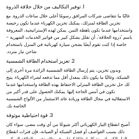
1. توفير التكاليف من خلال حلاقة الذروة
غالبًا ما تتقاضى شركات المرافق رسومًا أعلى خلال ساعات الذروة. مع
تخزين الطاقة لمنزلك، يمكنك تخزين الكهرباء عندما تكون رخيصة
واستخدامها عندما تكون باهظة الثمن. يمكن لهذه الإستراتيجية، المعروفة
باسم 'ذروة الحلاقة'، أن تقلل بشكل كبير من فواتير الخدمات الشهرية -
خاصة إذا كنت تقوم أيضًا بشحن سيارة كهربائية في المنزل باستخدام
شاحن تيار متردد.
2. تعزيز استخدام الطاقة الشمسية
وبدون تخزين، يتم إرسال الطاقة الشمسية الزائدة مرة أخرى إلى
الشبكة، وغالبًا ما يكون ذلك بمعدل أقل مما تدفعه لشراء الكهرباء. يتيح
لك حل تخزين الطاقة المنزلي الاحتفاظ بهذه الطاقة واستخدامها عندما
تكون في أمس الحاجة إليها. يمكنك الحصول على قدر أكبر من
الاستقلالية في مجال الطاقة وزيادة عائد الاستثمار من الألواح الشمسية
الخاصة بك.
3. قوة احتياطية موثوقة
أصبح انقطاع التيار الكهربائي أكثر شيوعًا من أي وقت مضى. سواء كان
ذلك بسبب العواصف أو فشل الشبكة أو الصيانة، فإن فترات انقطاع
التيار الكهربائي تشكل إزعاجًا كبيرًا. يوفر نظام تخزين الطاقة السكني