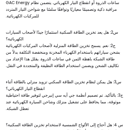
ساعات الذروة أو انقطاع التيار الكهربائي. يتضمن نظام GAC Energy
مراقبة ذكية وتصميمًا معياريًا وتوافقًا سلسًا مع شواحن التيار المتردد
للمركبات الكهربائية.
س2: هل يعد تخزين الطاقة السكنية استثمارًا جيدًا لأصحاب السيارات
الكهربائية؟
ج2: نعم. يسمح تخزين الطاقة المنزلية لأصحاب المركبات الكهربائية
بشحن سياراتهم باستخدام الكهرباء المخزنة ومنخفضة التكلفة بدلاً من
طاقة الشبكة باهظة الثمن في ساعات الذروة. يقلل هذا الإعداد من
تكاليف الشحن ويضمن استخدام الطاقة النظيفة والمتجددة في النقل.
س3: هل يمكن لنظام تخزين الطاقة السكني تزويد منزلي بالطاقة أثناء
انقطاع التيار الكهربائي؟
ج3: بالتأكيد. تم تصميم أنظمة جي أيه سي إنيرجي لتوفير طاقة احتياطية
موثوقة، مما يحافظ على تشغيل منزلك وشاحن السيارة الكهربائية عند
تعطل الشبكة.
س 4: هل أحتاج إلى الألواح الشمسية لاستخدام تخزين الطاقة السكنية؟