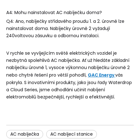
A4: Mohu nainstalovat AC nabíječku doma?
Q4: Ano, nabíječky střídavého proudu 1. a 2. úrovně lze
nainstalovat doma. Nabíječky úrovně 2 vyžadují
240voltovou zásuvku a odbornou instalaci.
V rychle se vyvíjejícím světě elektrických vozidel je
nezbytná spolehlivá AC nabíječka. Ať už hledáte základní
nabíječku úrovně 1, vysoce výkonnou nabíječku úrovně 2
nebo chytré řešení pro větší pohodlí,
GAC Energy
vás
pokryla. S inovativními produkty, jako jsou řady Waterdrop
a Cloud Series, jsme odhodláni učinit nabíjení
elektromobilů bezpečnější, rychlejší a efektivnější.
AC nabíječka
AC nabíjecí stanice