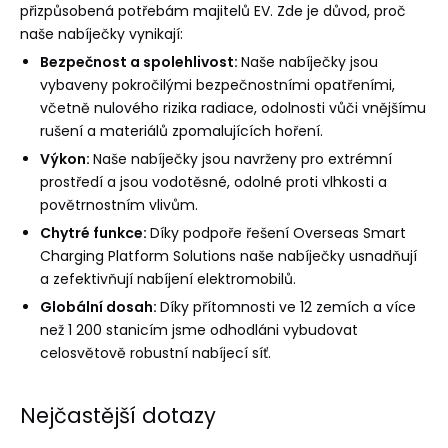
přizpůsobená potřebám majitelů EV. Zde je důvod, proč
naše nabíječky vynikají:
Bezpečnost a spolehlivost:
Naše nabíječky jsou
vybaveny pokročilými bezpečnostními opatřeními,
včetně nulového rizika radiace, odolnosti vůči vnějšímu
rušení a materiálů zpomalujících hoření.
Výkon:
Naše nabíječky jsou navrženy pro extrémní
prostředí a jsou vodotěsné, odolné proti vlhkosti a
povětrnostním vlivům.
Chytré funkce:
Díky podpoře řešení Overseas Smart
Charging Platform Solutions naše nabíječky usnadňují
a zefektivňují nabíjení elektromobilů.
Globální dosah:
Díky přítomnosti ve 12 zemích a více
než 1 200 stanicím jsme odhodláni vybudovat
celosvětově robustní nabíjecí síť.
Nejčastější dotazy