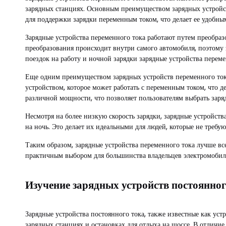
зарядных станциях. Основным преимуществом зарядных устройст
для поддержки зарядки переменным током, что делает ее удобны
Зарядные устройства переменного тока работают путем преобразо
преобразования происходит внутри самого автомобиля, поэтому 
поездок на работу и ночной зарядки зарядные устройства пере
Еще одним преимуществом зарядных устройств переменного ток
устройством, которое может работать с переменным током, что д
различной мощности, что позволяет пользователям выбрать заря
Несмотря на более низкую скорость зарядки, зарядные устройст
на ночь. Это делает их идеальными для людей, которые не треб
Таким образом, зарядные устройства переменного тока лучше вс
практичным выбором для большинства владельцев электромобилей
Изучение зарядных устройств постоянног
Зарядные устройства постоянного тока, также известные как ус
зарядных станциях и остановках для отдыха на шоссе. В отличие