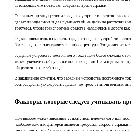
автомобиля, что позволяет сократить время зарядки.
Основным преимуществом зарядных устройств постоянного тока яв
делает их идеальными для путешествий на дальние расстояния ил
требуется, чтобы транспортные средства находились в дороге ка
Однако повышенная скорость зарядки зарядных устройств постоян
более надежная электрическая инфраструктура. Это делает их ме
Зарядные устройства постоянного тока также более сложны с то
может увеличить общую стоимость владения. Несмотря на эти пр
общественных сетей зарядки.
В заключение отметим, что зарядные устройства постоянного ток
беспрецедентную скорость зарядки, но требуют значительных ин
Факторы, которые следует учитывать при
При выборе между зарядным устройством переменного или постоя
наиболее важных факторов является требуемая скорость зарядки
постоянного тока. Однако, если у вас есть возможность заряжать