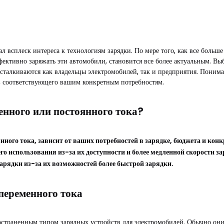
л всплеск интереса к технологиям зарядки. По мере того, как все боль
эффективно заряжать эти автомобили, становится все более актуальным. 
 сталкиваются как владельцы электромобилей, так и предприятия. Пони
, соответствующего вашим конкретным потребностям.
енного или постоянного тока?
янного тока, зависит от ваших потребностей в зарядке, бюджета и ко
о использования из-за их доступности и более медленной скорости за
арядки из-за их возможностей более быстрой зарядки.
переменного тока
ространенным типом зарядных устройств для электромобилей. Обычно о