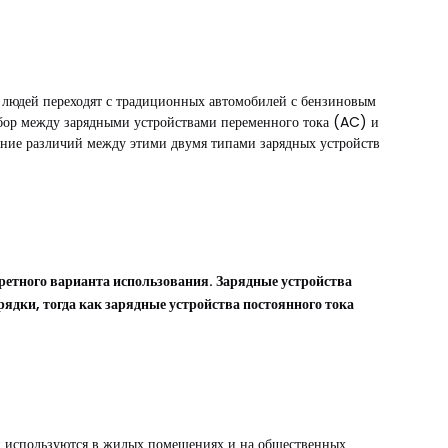
ше людей переходят с традиционных автомобилей с бензиновым
Выбор между зарядными устройствами переменного тока (AC) и
мание различий между этими двумя типами зарядных устройств
нкретного варианта использования. Зарядные устройства
рядки, тогда как зарядные устройства постоянного тока
ни используются в жилых помещениях и на общественных