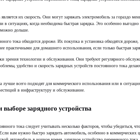
ляется их скорость. Они могут заряжать электромобиль за гораздо мень
и в ситуациях, когда необходима быстрая зарядка. Это особенно выгодн
к можно дольше.
ного тока обходится дороже. Их покупка и установка обходятся дороже, 
нее практичными для домашнего использования, если только быстрая заря
чки зрения технологии и обслуживания. Они требуют регулярного обслу
облемы, удобство и скорость зарядных устройств постоянного тока дела
а лучше всего подходят для коммерческого использования или в ситуация
вестиций в инфраструктуру и обслуживание.
 выборе зарядного устройства
нного тока следует учитывать несколько факторов, чтобы убедиться, чт
. Если вам нужно быстро зарядить автомобиль, особенно в коммерческих 
 свой автомобиль в ночное время, зарядное устройство переменного тока,