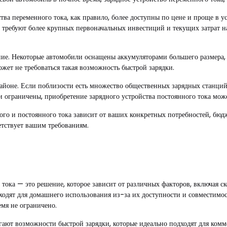
ва переменного тока, как правило, более доступны по цене и проще в у
а требуют более крупных первоначальных инвестиций и текущих затрат н
ие. Некоторые автомобили оснащены аккумуляторами большего размера, 
ожет не требоваться такая возможность быстрой зарядки.
айоне. Если поблизости есть множество общественных зарядных станций
и ограничены, приобретение зарядного устройства постоянного тока може
го и постоянного тока зависит от ваших конкретных потребностей, бюд
етствует вашим требованиям.
ока — это решение, которое зависит от различных факторов, включая ск
дходят для домашнего использования из-за их доступности и совместим
емя не ограничено.
гают возможности быстрой зарядки, которые идеально подходят для комм