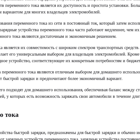
в переменного тока является их доступность и простота установки. Б
м вариантом для многих владельцев электромобилей.
вания переменного тока из сети в постоянный ток, который затем исполь
зарядные устройства переменного тока часто работают медленнее, чем и
менного тока являются достаточным и экономичным решением.
а является их совместимость с широким спектром транспортных средст
елает его универсальным выбором для владельцев электромобилей. Кроме
дное устройство, соответствующее их конкретным потребностям и бюджет
ва переменного тока являются отличным выбором для домашнего использов
уют быстрой зарядки и предпочитают более экономичный вариант.
его подходят для домашнего использования, обеспечивая баланс между ст
, у которых есть возможность заряжать свои автомобили в течение дли
о тока
тройства быстрой зарядки, предназначены для быстрой зарядки и обычно 
 от зарядных устройств переменного тока, зарядные устройства постоян