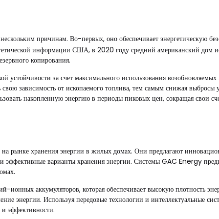
нескольким причинам. Во-первых, оно обеспечивает энергетическую безо
гетической информации США, в 2020 году средний американский дом исп
езервного копирования.
кой устойчивости за счет максимального использования возобновляемых
свою зависимость от ископаемого топлива, тем самым снижая выбросы уг
ьзовать накопленную энергию в периоды пиковых цен, сокращая свои сче
на рынке хранения энергии в жилых домах. Они предлагают инновацио
 и эффективные варианты хранения энергии. Системы GAC Energy предн
омах.
ий-ионных аккумуляторов, которая обеспечивает высокую плотность энер
ление энергии. Используя передовые технологии и интеллектуальные си
 и эффективности.