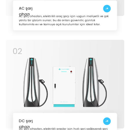
AC şarj
cihazı
AC şarj cihazları, elektrikli araç şarjı için uygun maliyetli ve çok
yönlü bir çözüm sunar; bu da onları güvenilir, günlük
kullanımla ev ve kamuya açık kurulumlar için ideal kılar.
DC şarj
cihazı
DC şarj cihazları, elektrikli araçlar için hızlı şarj sağlayarak şarj