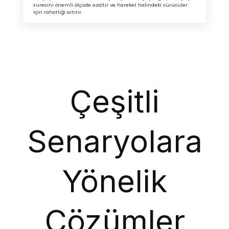
süresini önemli ölçüde azaltır ve hareket halindeki sürücüler
için rahatlığı artırır.
Çeşitli
Senaryolara
Yönelik
Çözümler