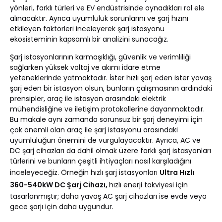
yönleri, farklı türleri ve EV endüstrisinde oynadıkları rol ele
alınacaktır. Ayrıca uyumluluk sorunlarını ve şarj hızını
etkileyen faktörleri inceleyerek şarj istasyonu
ekosisteminin kapsamlı bir analizini sunacağız.
Şarj istasyonlarının karmaşıklığı, güvenlik ve verimliliği
sağlarken yüksek voltaj ve akımı idare etme
yeteneklerinde yatmaktadır. İster hızlı şarj eden ister yavaş
şarj eden bir istasyon olsun, bunların çalışmasının ardındaki
prensipler, araç ile istasyon arasındaki elektrik
mühendisliğine ve iletişim protokollerine dayanmaktadır.
Bu makale aynı zamanda sorunsuz bir şarj deneyimi için
çok önemli olan araç ile şarj istasyonu arasındaki
uyumluluğun önemini de vurgulayacaktır. Ayrıca, AC ve
DC şarj cihazları da dahil olmak üzere farklı şarj istasyonları
türlerini ve bunların çeşitli ihtiyaçları nasıl karşıladığını
inceleyeceğiz. Örneğin hızlı şarj istasyonları
Ultra Hızlı
360-540kW DC Şarj Cihazı,
hızlı enerji takviyesi için
tasarlanmıştır; daha yavaş AC şarj cihazları ise evde veya
gece şarjı için daha uygundur.