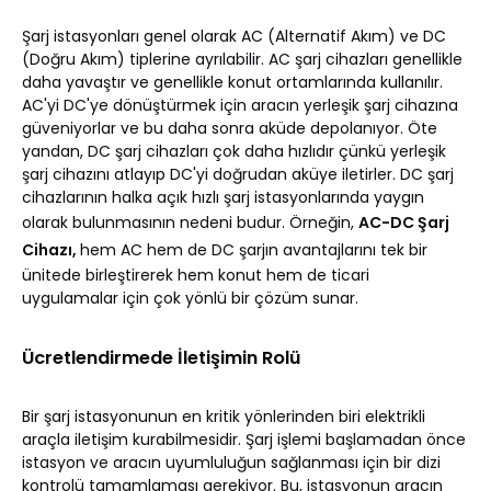
Şarj istasyonları genel olarak AC (Alternatif Akım) ve DC
(Doğru Akım) tiplerine ayrılabilir. AC şarj cihazları genellikle
daha yavaştır ve genellikle konut ortamlarında kullanılır.
AC'yi DC'ye dönüştürmek için aracın yerleşik şarj cihazına
güveniyorlar ve bu daha sonra aküde depolanıyor. Öte
yandan, DC şarj cihazları çok daha hızlıdır çünkü yerleşik
şarj cihazını atlayıp DC'yi doğrudan aküye iletirler. DC şarj
cihazlarının halka açık hızlı şarj istasyonlarında yaygın
olarak bulunmasının nedeni budur. Örneğin,
AC-DC Şarj
Cihazı,
hem AC hem de DC şarjın avantajlarını tek bir
ünitede birleştirerek hem konut hem de ticari
uygulamalar için çok yönlü bir çözüm sunar.
Ücretlendirmede İletişimin Rolü
Bir şarj istasyonunun en kritik yönlerinden biri elektrikli
araçla iletişim kurabilmesidir. Şarj işlemi başlamadan önce
istasyon ve aracın uyumluluğun sağlanması için bir dizi
kontrolü tamamlaması gerekiyor. Bu, istasyonun aracın