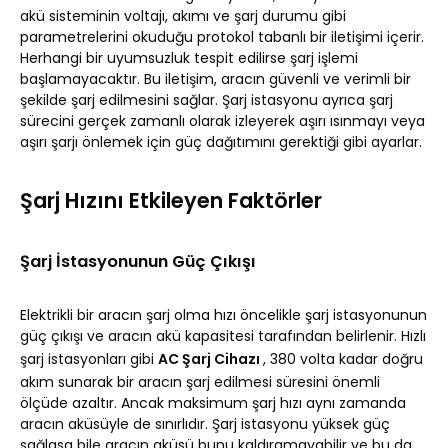
akü sisteminin voltajı, akımı ve şarj durumu gibi
parametrelerini okuduğu protokol tabanlı bir iletişimi içerir.
Herhangi bir uyumsuzluk tespit edilirse şarj işlemi
başlamayacaktır. Bu iletişim, aracın güvenli ve verimli bir
şekilde şarj edilmesini sağlar. Şarj istasyonu ayrıca şarj
sürecini gerçek zamanlı olarak izleyerek aşırı ısınmayı veya
aşırı şarjı önlemek için güç dağıtımını gerektiği gibi ayarlar.
Şarj Hızını Etkileyen Faktörler
Şarj İstasyonunun Güç Çıkışı
Elektrikli bir aracın şarj olma hızı öncelikle şarj istasyonunun
güç çıkışı ve aracın akü kapasitesi tarafından belirlenir. Hızlı
şarj istasyonları gibi
AC Şarj Cihazı
, 380 volta kadar doğru
akım sunarak bir aracın şarj edilmesi süresini önemli
ölçüde azaltır. Ancak maksimum şarj hızı aynı zamanda
aracın aküsüyle de sınırlıdır. Şarj istasyonu yüksek güç
sağlasa bile aracın aküsü bunu kaldıramayabilir ve bu da