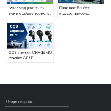
Ανταλλαγή μπαταριών
Πόσο κοστίζει ένας
έναντι σταθμών φόρτισης
σταθμός γρήγορης
EV
φόρτισης DC το 2026;
CCS εναντίον CHAdeMO
εναντίον GB/T