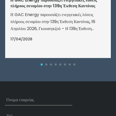
Η GAC Energy παρουσιάζει ενεργειακές λύσεις
πλήρους σεναρίου στην 139η Έκθεση Καντόνας
Η GAC Energy παρουσιάζει ενεργειακές λύσεις
πλήρους σεναρίου στην 139η Έκθεση Καντόνας, 16
Απριλίου 2026, Γκουανγκζού – Η 139η Έκθεση
Εισαγωγών και Εξαγωγών της Κίνας (Έκθεση
17/04/2026
Καντονίων) άνοιξε επίσημα σήμερα.