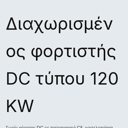
Διαχωρισμέν
ος φορτιστής
DC τύπου 120
KW
Σωρός φόρτισης DC με πιστοποιητικό CE, μοντελοποίηση