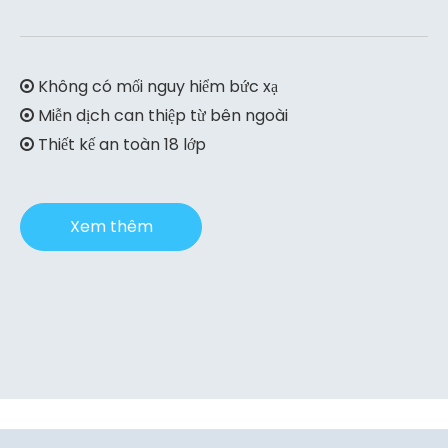
Không có mối nguy hiểm bức xạ

Miễn dịch can thiệp từ bên ngoài

​​​​​​ Thiết kế an toàn 18 lớp

Xem thêm