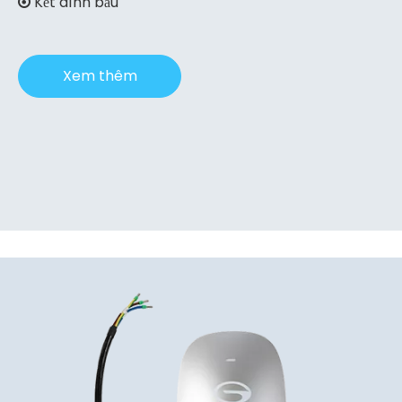
​​​​​​ Kết dính bầu

Xem thêm