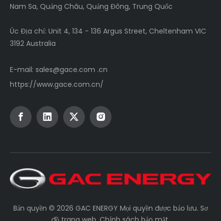
Nam Sa, Quảng Châu, Quảng Đông, Trung Quốc
Úc Địa chỉ: Unit 4, 134 - 136 Argus Street, Cheltenham VIC
3192 Australia
E-mail:
sales@gace.com .cn
https://www.gace.com.cn/
Bản quyền ©
2026
GAC ENERGY Mọi quyền được bảo lưu.
Sơ
đồ trang web
.
Chính sách bảo mật
.